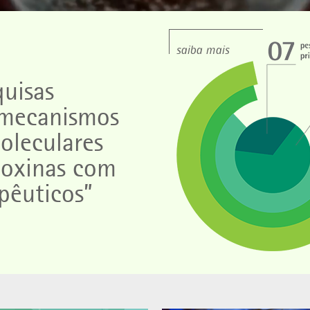
saiba mais
quisas
 mecanismos
oleculares
 toxinas com
pêuticos”