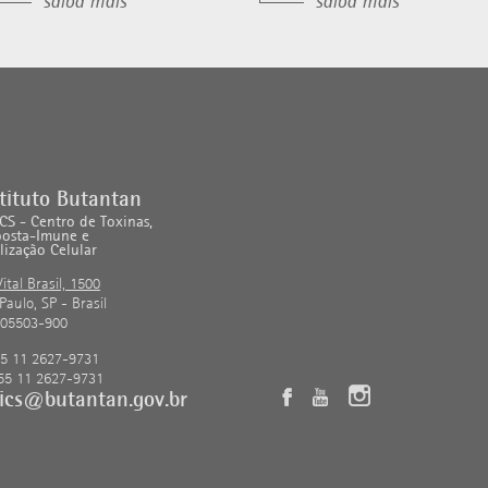
saiba mais
saiba mais
tituto Butantan
CS - Centro de Toxinas,
posta-Imune e
lização Celular
Vital Brasil, 1500
Paulo, SP - Brasil
 05503-900
5 11 2627-9731
55 11 2627-9731
tics@butantan.gov.br