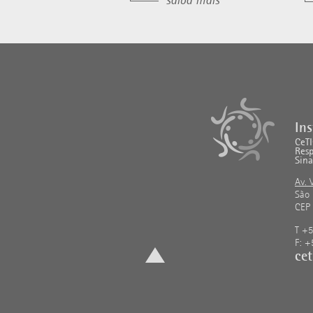
saiba mais
Ins
CeTI
Res
Sina
Av. 
São 
CEP
T +5
F: +
ce